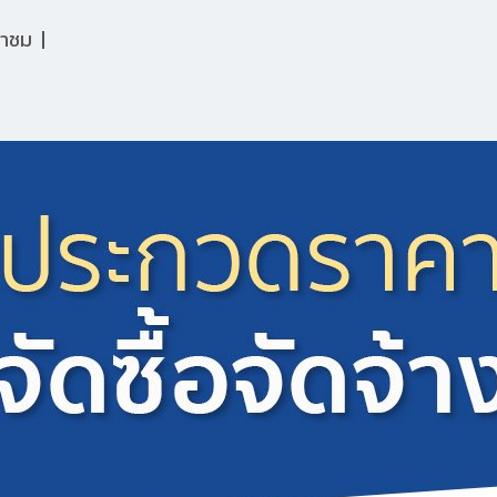
้าชม
|