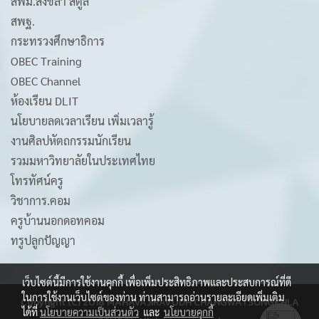
สพม.สงขลา สตูล
สพฐ.
กระทรวงศึกษาธิการ
OBEC Training
OBEC Channel
ห้องเรียน DLIT
นโยบายลดเวลาเรียน เพิ่มเวลารู้
งานศิลปหัตถกรรมนักเรียน
รวมมหาวิทยาลัยในประเทศไทย
โทรทัศน์ครู
วิชาการ.คอม
ครูบ้านนอกดอทคอม
ทรูปลูกปัญญา
เว็บไซต์นี้มีการใช้งานคุกกี้ เพื่อเพิ่มประสิทธิภาพและประสบการณ์ที่ดี
ในการใช้งานเว็บไซต์ของท่าน ท่านสามารถอ่านรายละเอียดเพิ่มเติม
Copyright (C) 2018 MAHAVAJIRAVUDH CHANGWATSONGKHLA
ได้ที่
นโยบายความเป็นส่วนตัว
และ
นโยบายคุกกี้