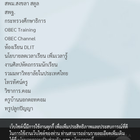
สพม.สงขลา สตูล
สพฐ.
กระทรวงศึกษาธิการ
OBEC Training
OBEC Channel
ห้องเรียน DLIT
นโยบายลดเวลาเรียน เพิ่มเวลารู้
งานศิลปหัตถกรรมนักเรียน
รวมมหาวิทยาลัยในประเทศไทย
โทรทัศน์ครู
วิชาการ.คอม
ครูบ้านนอกดอทคอม
ทรูปลูกปัญญา
เว็บไซต์นี้มีการใช้งานคุกกี้ เพื่อเพิ่มประสิทธิภาพและประสบการณ์ที่ดี
ในการใช้งานเว็บไซต์ของท่าน ท่านสามารถอ่านรายละเอียดเพิ่มเติม
Copyright (C) 2018 MAHAVAJIRAVUDH CHANGWATSONGKHLA
ได้ที่
นโยบายความเป็นส่วนตัว
และ
นโยบายคุกกี้