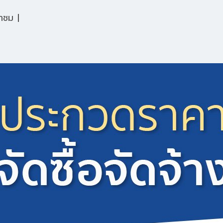
้าชม
|